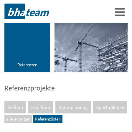
Referenzen
Referenzprojekte
Tiefbau
Hochbau
Raumplanung
Sportanlagen
alle anzeigen
Referenzlisten