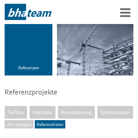
Referenzen
Referenzprojekte
Tiefbau
Hochbau
Raumplanung
Sportanlagen
alle anzeigen
Referenzlisten