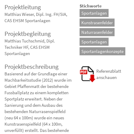
Projektleitung
Stichworte
Sportanlagen
Matthias Wieser, Dipl. Ing. FH/SIA,
CAS EHSM Sportanlagen
Kunstrasenfelder
Naturrasenfelder
Projektbegleitung
Matthias Tuchschmid, Dipl.
Sportanlagen
Techniker HF, CAS EHSM
Sportanlagenkonzepte
Sportanlagen
Projektbeschreibung
Referenzblatt
Basierend auf der Grundlage einer
anschauen
Machbarkeitsstudie (2012) wurde im
Gebiet Pfaffenmatt der bestehende
Fussballplatz zu einem kompletten
Sportplatz erweitert. Neben der
Sanierung und dem Ausbau des
bestehenden Naturrasenspielfeld
(neu 64 x 100m) wurde ein neues
Kunstrasenspielfeld (64 x 100m,
unverfüllt) erstellt. Das bestehende