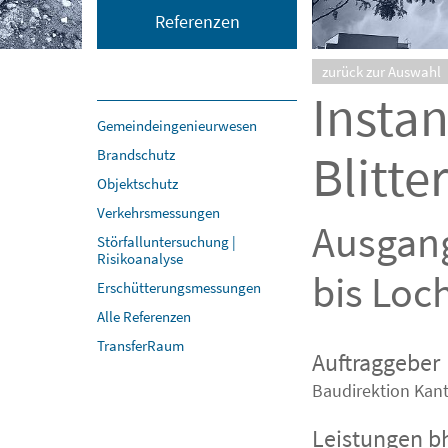
Referenzen
zurück zur Auswahl
Instan
Gemeindeingenieurwesen
Blitte
Brandschutz
Objektschutz
Verkehrsmessungen
Ausgang
Störfalluntersuchung |
Risikoanalyse
bis Loc
Erschütterungsmessungen
Alle Referenzen
TransferRaum
Auftraggeber
Baudirektion Kant
Leistungen 