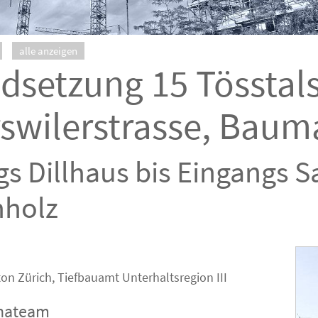
alle anzeigen
dsetzung 15 Tösstals
rswilerstrasse, Baum
s Dillhaus bis Eingangs Sa
hholz
on Zürich, Tiefbauamt Unterhaltsregion III
bhateam