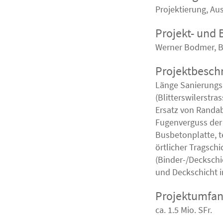
Projektierung, Au
Projekt- und 
Werner Bodmer, B
Projektbesch
Länge Sanierungsp
(Blitterswilerstras
Ersatz von Randab
Fugenverguss der
Busbetonplatte, t
örtlicher Tragsch
(Binder-/Deckschic
und Deckschicht i
Projektumfa
ca. 1.5 Mio. SFr.